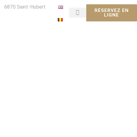
 6870 Saint-Hubert
RÉSERVEZ EN
LIGNE
Nos Chambres
La Touratte – Galerie Photo
Services & activités
Contactez-nous